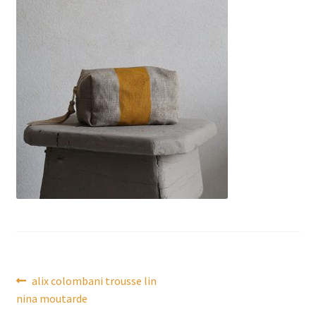
Article
Navigation
alix colombani trousse lin
précédent :
nina moutarde
de