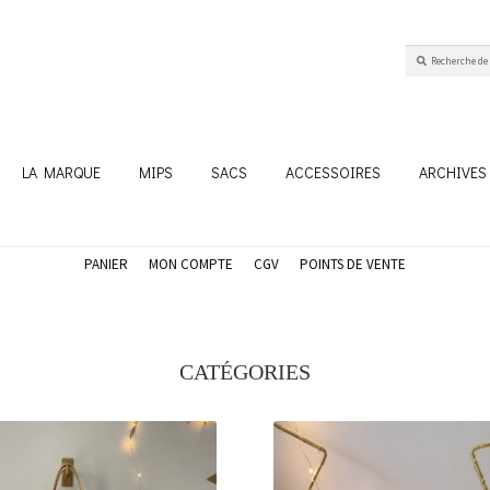
Recherche
Recherche
pour :
LA MARQUE
MIPS
SACS
ACCESSOIRES
ARCHIVES
PANIER
MON COMPTE
CGV
POINTS DE VENTE
CATÉGORIES