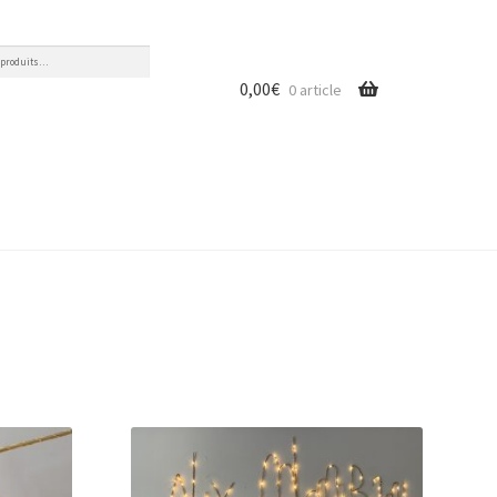
0,00
€
0 article