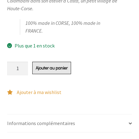
Colombani dans son atelier à Costa, un petit village de
Haute-Corse.
100% made in CORSE, 100% made in
FRANCE.
Plus que 1 en stock
quantité
Ajouter au panier
de
mips
lézard
Ajouter à ma wishlist
rose
bonbon
Informations complémentaires