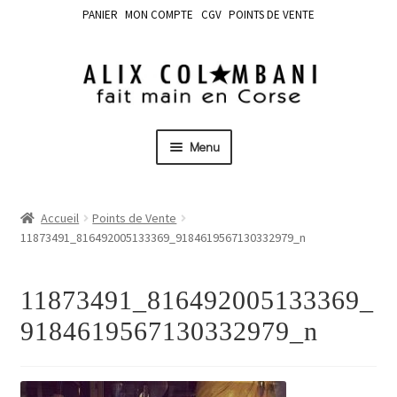
PANIER
MON COMPTE
CGV
POINTS DE VENTE
Menu
Accueil
Points de Vente
11873491_816492005133369_9184619567130332979_n
11873491_816492005133369_
9184619567130332979_n