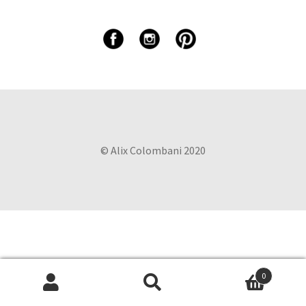
© Alix Colombani 2020
0
Recherche
Recherche